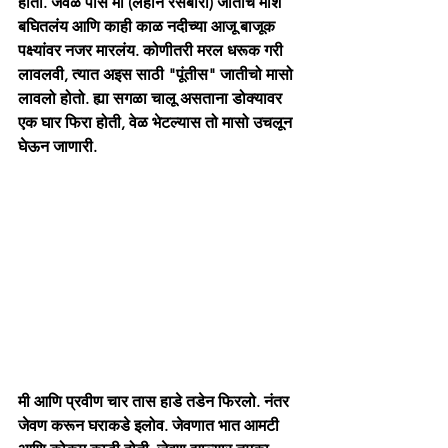
होता. जवळ पास मी (लहान रसबोरा) जातीचे माशे 
बघितलंय आणि काही काळ नदीच्या आजू बाजूक 
पक्ष्यांवर नजर मारलंय. कोणीतरी मरल धरूक गरी 
लावलवी, त्यात अइस साठी "पूंतीस" जातीचो मासो 
लावलो होतो. ह्या सगळा चालू असताना डोक्यावर 
एक घार फिरा होती, वेळ भेटल्यास तो मासो उचलून 
घेऊन जाणारी. 
मी आणि प्रवीण चार तास हाडे तडेन फिरलो. नंतर 
जेवण करून घराकडे इलोव. जेवणात भात आमटी 