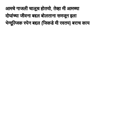
आमचे गाजली चालूच होतयो, तेव्हा मी आमच्या 
दोघांच्या जीवना बद्दल बोलताना समजून इला 
भेन्दूल्जिक स्पेन बद्दल (जिकडे मी रवतय) बराच काय 
ठाऊक होता. स्पेनच नाय तर युरोप बद्दल पण बराच 
माहित आसा.मी तिका विचारलय, येवडा कसाकाय 
ज्ञान तिका त्या देशाचा? ती हसत म्हणाली, "मी 
खडस विकून मुलीक विद्यापीठात शिक्षण दिलय आणि 
आता ती युरोपात नोकरी करता. 
सुदैवान ही नदी इतक्या घराण्यांचो सांभाळ करता 
आणि ह्या नदीयेर इतक्या परिवारांचा जीवन अवलंबून 
आसा. जो पर्यंत ह्या नदीवर अवलूंबून असणाऱ्या 
लोकांनी तिचो सांभाळ केलो तो पर्यंत पुढे तुमचा 
आणि ह्या नदीचा जीवन चांगला आणि सुखरूप 
रवताला. नदी काठी रवणाऱ्या अश्याच लोकांमुळे 
आणि तेंच्या मेहनतीक लगान  आम्ही ह्यो नदी वाचवूक 
शकतो. आणि अश्या ह्या परिवारामुळे काही स्थानिक 
सरकारी आणि व्यावसायिक संस्थेचो अडचणी जरी 