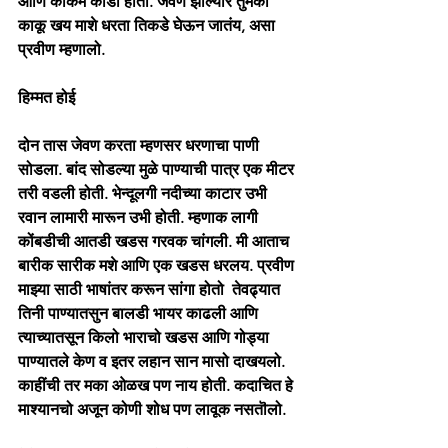
आणि कोकम काडी होती. जेवण झाल्यार तुमका 
काकू खय माशे धरता तिकडे घेऊन जातंय, असा 
प्रवीण म्हणालो. 
हिम्मत होई  
दोन तास जेवण करता म्हणसर धरणाचा पाणी 
सोडला. बांद सोडल्या मुळे पाण्याची पात्र एक मीटर 
तरी वडली होती. भेन्दूलगी नदीच्या काटार उभी 
रवान लामारी मारून उभी होती. म्हणाक लागी 
कोंबडीची आतडी खडस गरवक चांगली. मी आताच 
बारीक सारीक मशे आणि एक खडस धरलय. प्रवीण 
माझ्या साठी भाषांतर करून सांगा होतो  तेवढ्यात 
तिनी पाण्यातसुन बालडी भायर काढली आणि 
त्याच्यातसून किलो भाराचो खडस आणि गोड्या 
पाण्यातले केण व इतर लहान सान मासो दाखयलो. 
काहींची तर मका ओळख पण नाय होती. कदाचित हे 
माश्यानचो अजून कोणी शोध पण लावूक नसतॊलो. 